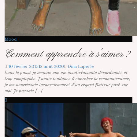
Mood
Comment apprendre à s’aimer ?
10 février 2015
12 août 2020
Dina Laperle
Dans le passé je menais une vie insatisfaisante désordonnée et
trop compliquée. J’avais tendance à chercher la reconnaissance,
je me nourrissais inconsciemment d’un regard flatteur posé sur
moi. Je passais […]