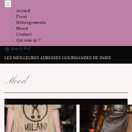
Skip
to
Accueil
content
Food
Hébergements
Mood
Contact
Qui suis-je ?
By Dina la Perle
LES MEILLEURES ADRESSES GOURMANDES DE PARIS
Mood