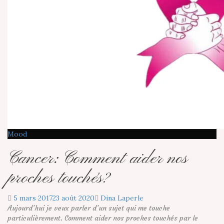
Mood
Cancer: Comment aider nos
proches touchés?
5 mars 2017
23 août 2020
Dina Laperle
Aujourd’hui je veux parler d’un sujet qui me touche
particulièrement. Comment aider nos proches touchés par le